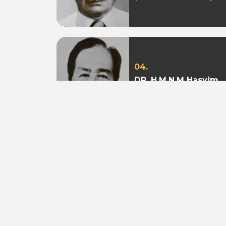
04.
DR. H.M.N.M Hasyim
Ning
(Periode 1979 - 1982)
07.
Aburizal Bakrie
(Periode 1993-1998 &
1998-2003)