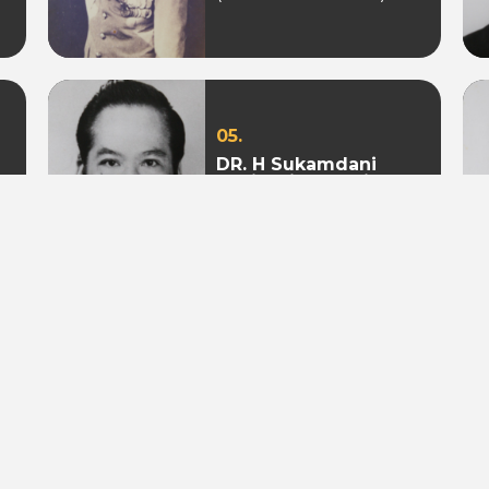
05.
DR. H Sukamdani
Sahid Gito Sardjono
(Periode 1982-1985 &
1985-1988)
08.
Mohamad S. Hidayat
(Periode 2004-2009 &
2009 - 2010)