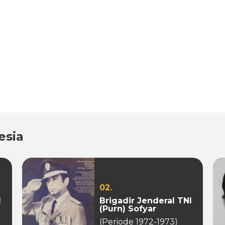
esia
02.
I
Brigadir Jenderal TNI
(Purn) Sofyar
(Periode 1972-1973)