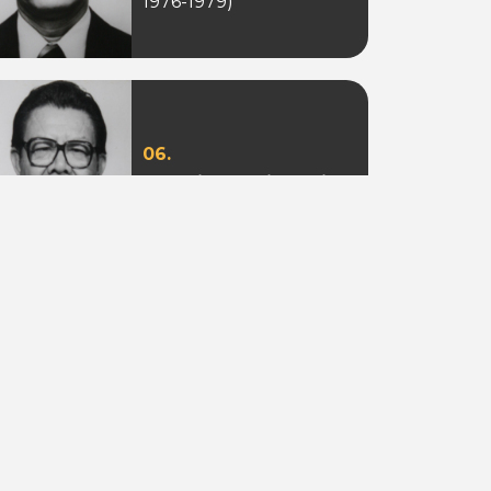
1976-1979)
06.
Ir. Sotion Ardjanggi
(Periode 1988-1993)
09.
Adi Putra Tahir
(Periode 2010)